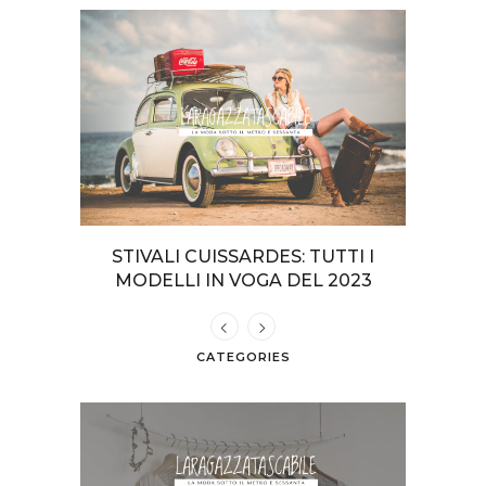
TERI DA
STIVALI CUISSARDES: TUTTI I
COME VE
GIA
MODELLI IN VOGA DEL 2023
CATEGORIES