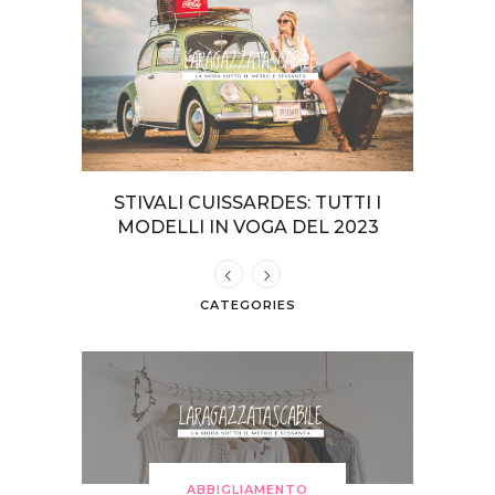
TERI DA
STIVALI CUISSARDES: TUTTI I
COME VE
GIA
MODELLI IN VOGA DEL 2023
CATEGORIES
ABBIGLIAMENTO