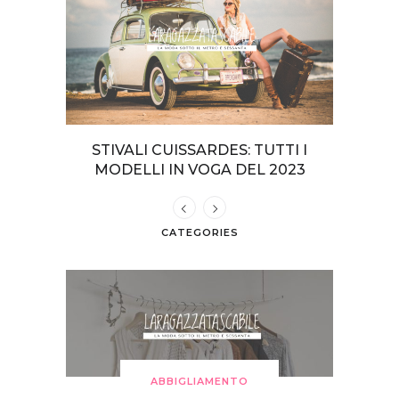
TERI DA
STIVALI CUISSARDES: TUTTI I
COME VE
GIA
MODELLI IN VOGA DEL 2023
CATEGORIES
ABBIGLIAMENTO