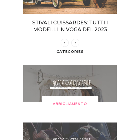
TERI DA
STIVALI CUISSARDES: TUTTI I
COME VE
GIA
MODELLI IN VOGA DEL 2023
CATEGORIES
ABBIGLIAMENTO