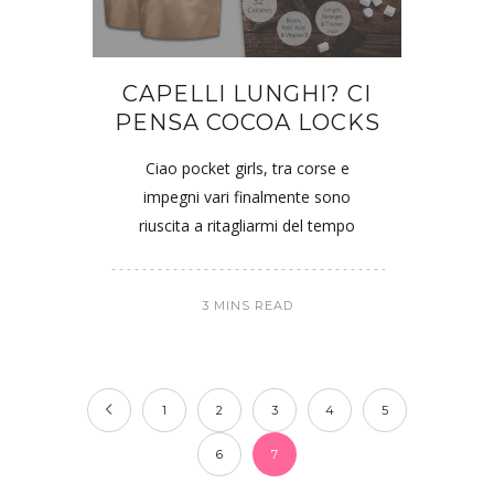
CAPELLI LUNGHI? CI
PENSA COCOA LOCKS
Ciao pocket girls, tra corse e
impegni vari finalmente sono
riuscita a ritagliarmi del tempo
3 MINS READ
1
2
3
4
5
6
7