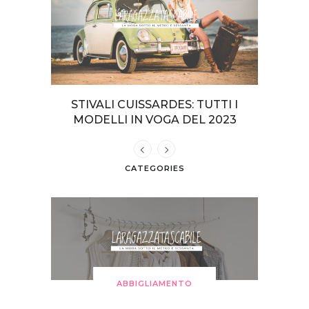
TERI DA
STIVALI CUISSARDES: TUTTI I
COME VE
GIA
MODELLI IN VOGA DEL 2023
CATEGORIES
ABBIGLIAMENTO