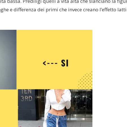
a bassa. Prediligi quelli a vita alta che slanciano la figu
 e differenza dei primi che invece creano l’effetto latti
Tutti gli outfit per il rientro a
I COSTUMI DA BAG
scuola
DA SFOGGIARE IN 