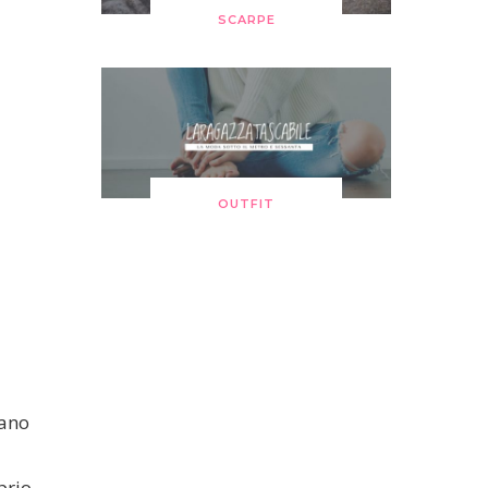
SCARPE
OUTFIT
cano
prio