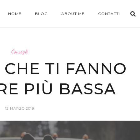
HOME
BLOG
ABOUT ME
CONTATTI
Consigli
I CHE TI FANNO
E PIÙ BASSA
12 MARZO 2019