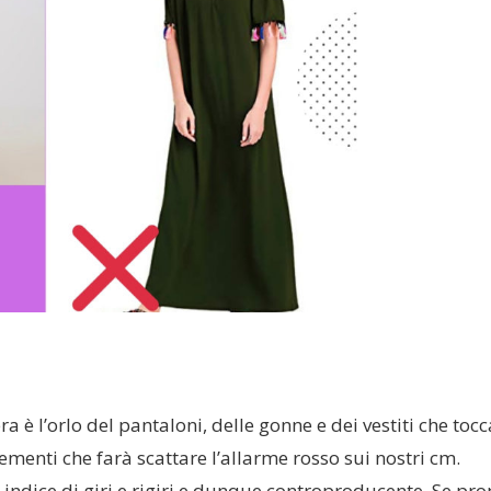
 è l’orlo del pantaloni, delle gonne e dei vestiti che toc
menti che farà scattare l’allarme rosso sui nostri cm.
è indice di giri e rigiri e dunque controproducente. Se pro