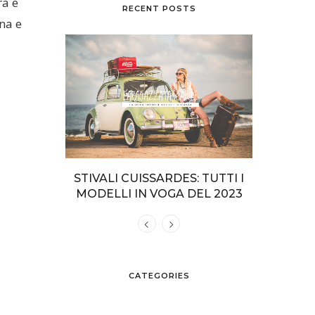
ra e
RECENT POSTS
na e
NO INTERI
STIVALI CUISSARDES: TUTTI I
COME VEST
SPIAGGIA
MODELLI IN VOGA DEL 2023
CATEGORIES