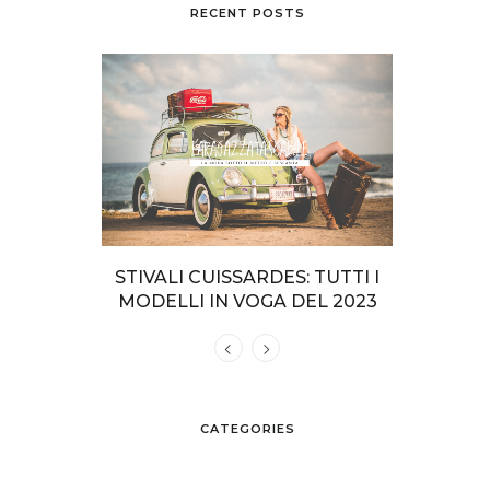
RECENT POSTS
NO INTERI
STIVALI CUISSARDES: TUTTI I
COME VEST
SPIAGGIA
MODELLI IN VOGA DEL 2023
CATEGORIES