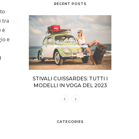
RECENT POSTS
nto
 tra
e è
gio e
i
d
NO INTERI
STIVALI CUISSARDES: TUTTI I
COME VEST
SPIAGGIA
MODELLI IN VOGA DEL 2023
CATEGORIES