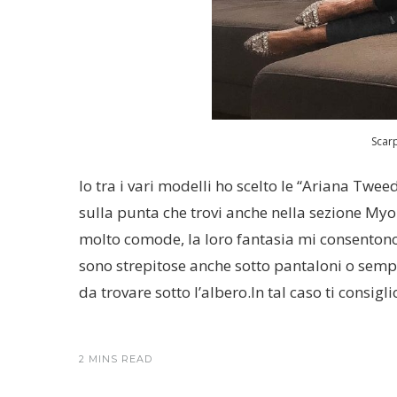
Scar
Io tra i vari modelli ho scelto le “Ariana Twe
sulla punta che trovi anche nella sezione My
molto comode, la loro fantasia mi consentono d
sono strepitose anche sotto pantaloni o semp
da trovare sotto l’albero.In tal caso ti consig
2 MINS READ