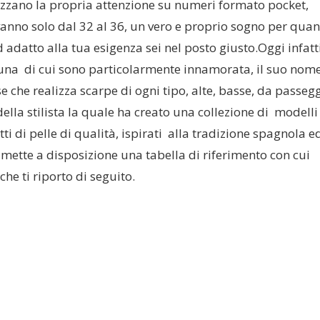
izzano la propria attenzione su numeri formato pocket,
vanno solo dal 32 al 36, un vero e proprio sogno per qua
adatto alla tua esigenza sei nel posto giusto.Oggi infatti
e una di cui sono particolarmente innamorata, il suo nom
e che realizza scarpe di ogni tipo, alte, basse, da passeg
lla stilista la quale ha creato una collezione di modell
tti di pelle di qualità, ispirati alla tradizione spagnola e
d mette a disposizione una tabella di riferimento con cui
he ti riporto di seguito.
Tutti gli outfit per il rientro a
I COSTUMI DA BAG
scuola
DA SFOGGIARE IN 