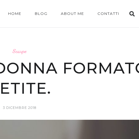
HOME
BLOG
ABOUT ME
CONTATTI
Scarpe
 DONNA FORMAT
ETITE.
3 DICEMBRE 2018