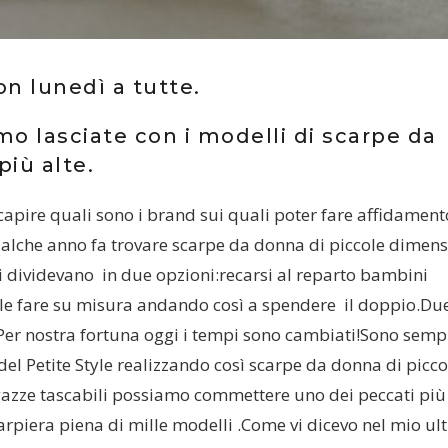
n lunedì a tutte.
o lasciate con i modelli di scarpe da
iù alte.
pire quali sono i brand sui quali poter fare affidament
ualche anno fa trovare scarpe da donna di piccole dimens
si dividevano in due opzioni:recarsi al reparto bambini
e fare su misura andando così a spendere il doppio.Du
Per nostra fortuna oggi i tempi sono cambiati!Sono semp
 del Petite Style realizzando così scarpe da donna di picco
azze tascabili possiamo commettere uno dei peccati più
rpiera piena di mille modelli .Come vi dicevo nel mio ul