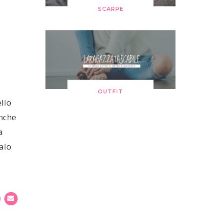
SCARPE
OUTFIT
llo
anche
a
alo