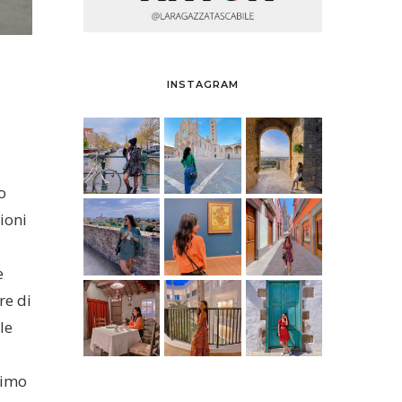
INSTAGRAM
o
ioni
e
re di
le
timo