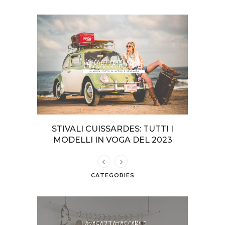
TERI DA
STIVALI CUISSARDES: TUTTI I
COME VE
GIA
MODELLI IN VOGA DEL 2023
CATEGORIES