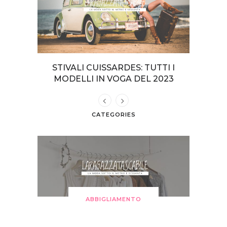
TERI DA
STIVALI CUISSARDES: TUTTI I
COME VE
GIA
MODELLI IN VOGA DEL 2023
CATEGORIES
ABBIGLIAMENTO