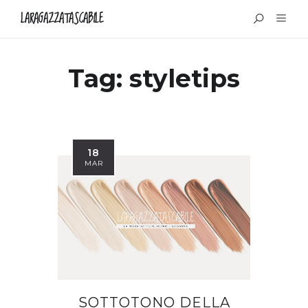
LARAGAZZATASCABILE
Tag:
styletips
18
MAR
SOTTOTONO DELLA