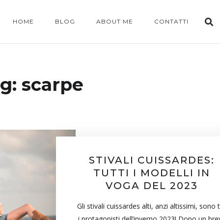
HOME
BLOG
ABOUT ME
CONTATTI
g:
scarpe
STIVALI CUISSARDES:
TUTTI I MODELLI IN
VOGA DEL 2023
Gli stivali cuissardes alti, anzi altissimi, sono 
i protagonisti dell’inverno 2023! Dopo un bre