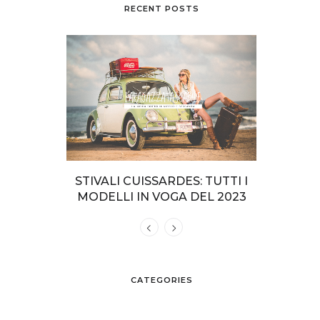
RECENT POSTS
NO INTERI
STIVALI CUISSARDES: TUTTI I
COME VEST
SPIAGGIA
MODELLI IN VOGA DEL 2023
CATEGORIES