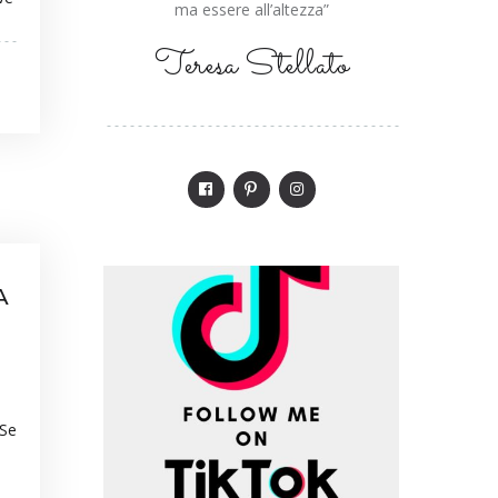
ma essere all’altezza”
Teresa Stellato
A
 Se