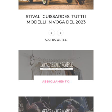
TERI DA
STIVALI CUISSARDES: TUTTI I
COME VE
GIA
MODELLI IN VOGA DEL 2023
CATEGORIES
ABBIGLIAMENTO