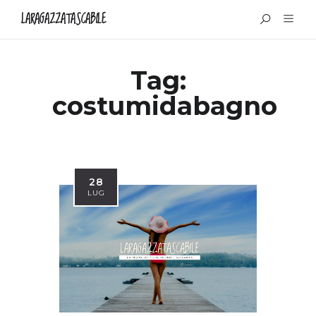
LARAGAZZATASCABILE
Tag:
costumidabagno
28
LUG