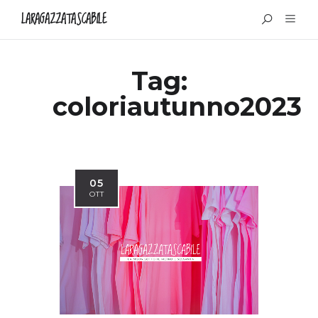
LARAGAZZATASCABILE
Tag:
coloriautunno2023
05
OTT