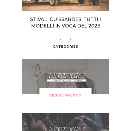
TERI DA
STIVALI CUISSARDES: TUTTI I
COME VE
GIA
MODELLI IN VOGA DEL 2023
CATEGORIES
ABBIGLIAMENTO